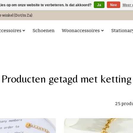
kies op om onze website te verbeteren. Is dat akkoord?
Ja
Nee
Meer 
e winkel (Do t/m Za).
ccessoires
Schoenen
Woonaccessoires
Stationar
Producten getagd met ketting
25 prod