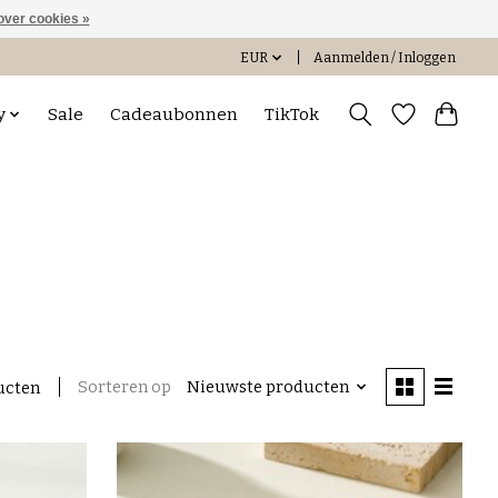
over cookies »
EUR
Aanmelden / Inloggen
y
Sale
Cadeaubonnen
TikTok
Sorteren op
Nieuwste producten
ucten