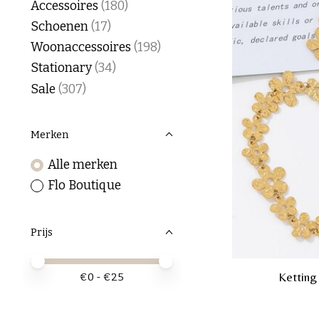
Accessoires
(180)
Schoenen
(17)
Woonaccessoires
(198)
Stationary
(34)
Sale
(307)
Merken
Alle merken
Flo Boutique
Prijs
Minimale prijswaarde
Price maximum value
Ketting
€
0
- €
25