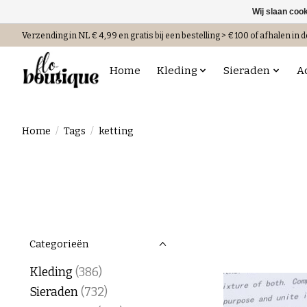
Wij slaan coo
Verzending in NL € 4,99 en gratis bij een bestelling > € 100 of afhalen in d
Home
Kleding
Sieraden
A
Home
/
Tags
/
ketting
Categorieën
Kleding
(386)
Sieraden
(732)