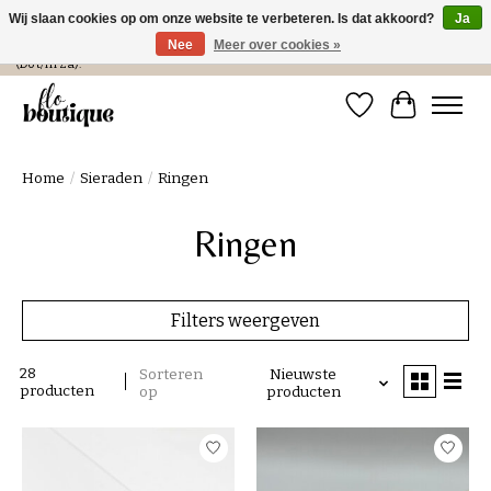
Wij slaan cookies op om onze website te verbeteren. Is dat akkoord?
Ja
Nee
Meer over cookies »
Verzending in NL € 4,99 en gratis bij een bestelling > € 100 of afhalen in de winkel
(Do t/m Za).
Verlanglijst
Winkelwa
Home
/
Sieraden
/
Ringen
Ringen
Filters weergeven
28
Sorteren
Nieuwste
producten
op
producten