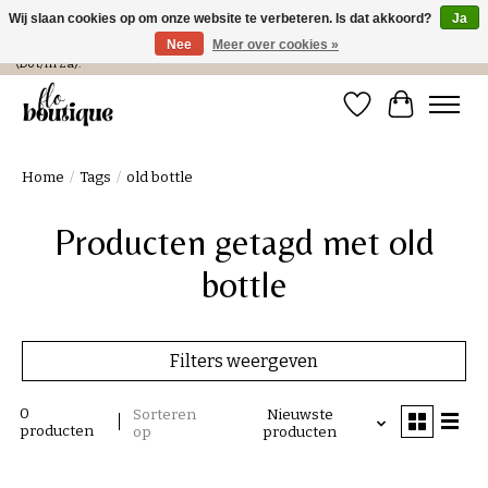
Wij slaan cookies op om onze website te verbeteren. Is dat akkoord?
Ja
Nee
Meer over cookies »
Verzending in NL € 4,99 en gratis bij een bestelling > € 100 of afhalen in de winkel
(Do t/m Za).
Verlanglijst
Winkelwa
Home
/
Tags
/
old bottle
Producten getagd met old
bottle
Filters weergeven
0
Sorteren
Nieuwste
producten
op
producten