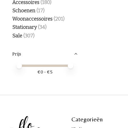
Accessoires
(180)
Schoenen
(17)
Woonaccessoires
(201)
Stationary
(34)
Sale
(307)
Prijs
Minimale prijswaarde
Price maximum value
€
0
- €
5
Categorieën