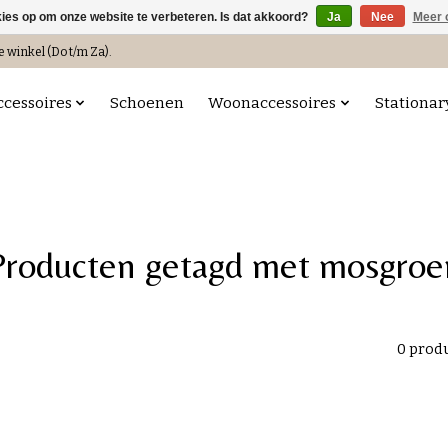
kies op om onze website te verbeteren. Is dat akkoord?
Ja
Nee
Meer 
e winkel (Do t/m Za).
ccessoires
Schoenen
Woonaccessoires
Stationar
Producten getagd met mosgroe
0 prod