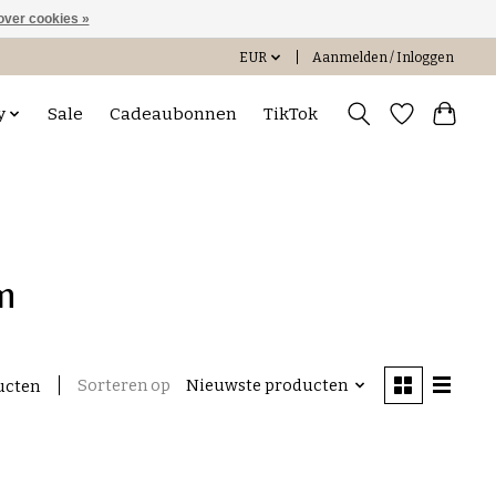
over cookies »
EUR
Aanmelden / Inloggen
y
Sale
Cadeaubonnen
TikTok
n
Sorteren op
Nieuwste producten
ucten