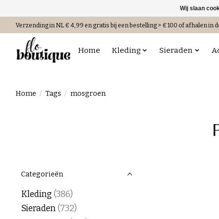
Wij slaan coo
Verzending in NL € 4,99 en gratis bij een bestelling > € 100 of afhalen in d
Home
Kleding
Sieraden
A
Home
/
Tags
/
mosgroen
Categorieën
Kleding
(386)
Sieraden
(732)