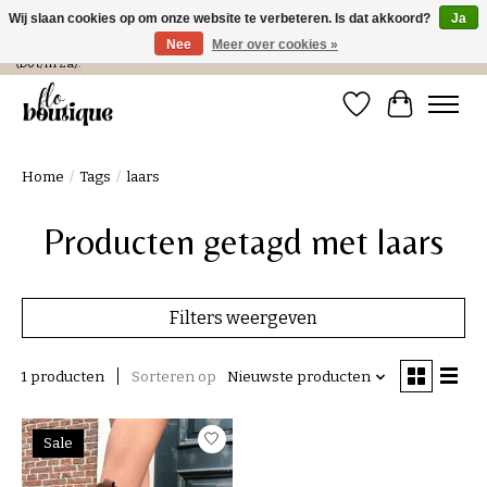
Wij slaan cookies op om onze website te verbeteren. Is dat akkoord?
Ja
Nee
Meer over cookies »
Verzending in NL € 4,99 en gratis bij een bestelling > € 100 of afhalen in de winkel
(Do t/m Za).
Verlanglijst
Winkelwa
Home
/
Tags
/
laars
Producten getagd met laars
Filters weergeven
1 producten
Sorteren op
Nieuwste producten
Sale