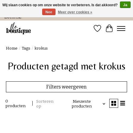
Wij slaan cookies op om onze website te verbeteren. Is dat akkoord?
Ja
Nee
Meer over cookies »
Verzending in NL € 4,99 en gratis bij een bestelling > € 100 of afhalen in de winkel
(Do t/m Za).
Verlanglijst
Winkelwa
Home
/
Tags
/
krokus
Producten getagd met krokus
Filters weergeven
0
Sorteren
Nieuwste
producten
op
producten