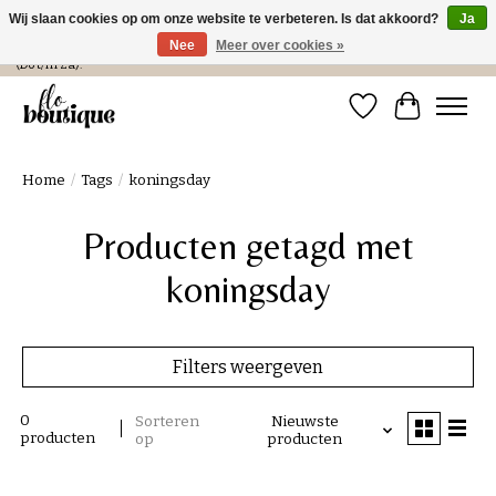
Wij slaan cookies op om onze website te verbeteren. Is dat akkoord?
Ja
Nee
Meer over cookies »
Verzending in NL € 4,99 en gratis bij een bestelling > € 100 of afhalen in de winkel
(Do t/m Za).
Verlanglijst
Winkelwa
Home
/
Tags
/
koningsday
Producten getagd met
koningsday
Filters weergeven
0
Sorteren
Nieuwste
producten
op
producten