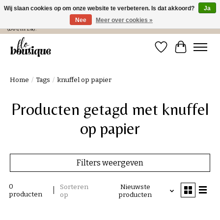
Wij slaan cookies op om onze website te verbeteren. Is dat akkoord?
Ja
Nee
Meer over cookies »
Verzending in NL € 4,99 en gratis bij een bestelling > € 100 of afhalen in de winkel
(Do t/m Za).
Verlanglijst
Winkelwa
Home
/
Tags
/
knuffel op papier
Producten getagd met knuffel
op papier
Filters weergeven
0
Sorteren
Nieuwste
producten
op
producten