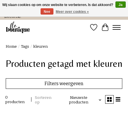
Wij slaan cookies op om onze website te verbeteren. Is dat akkoord?
Ja
Nee
Meer over cookies »
Verzending in NL € 4,99 en gratis bij een bestelling > € 100 of afhalen in de winkel
(Do t/m Za).
Verlanglijst
Winkelwa
Home
/
Tags
/
kleuren
Producten getagd met kleuren
Filters weergeven
0
Sorteren
Nieuwste
producten
op
producten