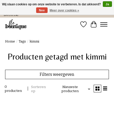
Wij slaan cookies op om onze website te verbeteren. Is dat akkoord?
Ja
Nee
Meer over cookies »
Verzending in NL € 4,99 en gratis bij een bestelling > € 100 of afhalen in de winkel
(Do t/m Za).
Verlanglijst
Winkelwa
Home
/
Tags
/
kimmi
Producten getagd met kimmi
Filters weergeven
0
Sorteren
Nieuwste
producten
op
producten