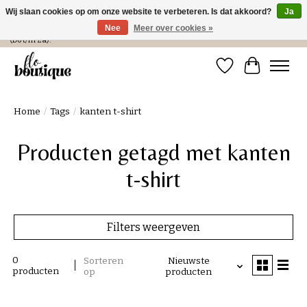
Wij slaan cookies op om onze website te verbeteren. Is dat akkoord?
Ja
Nee
Meer over cookies »
Verzending in NL € 4,99 en gratis bij een bestelling > € 100 of afhalen in de winkel
(Do t/m Za).
Verlanglijst
Winkelwa
Home
/
Tags
/
kanten t-shirt
Producten getagd met kanten
t-shirt
Filters weergeven
0
Sorteren
Nieuwste
producten
op
producten