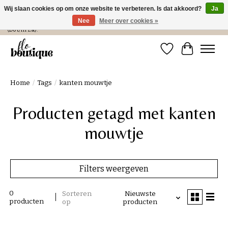
Wij slaan cookies op om onze website te verbeteren. Is dat akkoord?
Ja
Nee
Meer over cookies »
Verzending in NL € 4,99 en gratis bij een bestelling > € 100 of afhalen in de winkel
(Do t/m Za).
Verlanglijst
Winkelwa
Home
/
Tags
/
kanten mouwtje
Producten getagd met kanten
mouwtje
Filters weergeven
0
Sorteren
Nieuwste
producten
op
producten