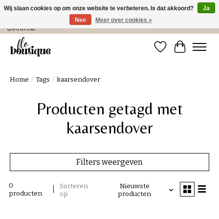
Wij slaan cookies op om onze website te verbeteren. Is dat akkoord?
Ja
Nee
Meer over cookies »
Verzending in NL € 4,99 en gratis bij een bestelling > € 100 of afhalen in de winkel
(Do t/m Za).
Verlanglijst
Winkelwa
Home
/
Tags
/
kaarsendover
Producten getagd met
kaarsendover
Filters weergeven
0
Sorteren
Nieuwste
producten
op
producten