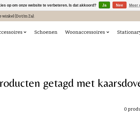
kies op om onze website te verbeteren. Is dat akkoord?
Ja
Nee
Meer 
e winkel (Do t/m Za).
ccessoires
Schoenen
Woonaccessoires
Stationar
roducten getagd met kaarsdov
0 prod