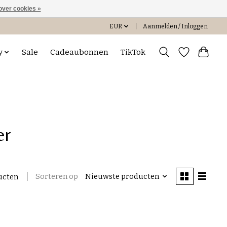
over cookies »
EUR
Aanmelden / Inloggen
y
Sale
Cadeaubonnen
TikTok
er
Sorteren op
Nieuwste producten
ucten