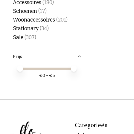
Accessoires
(180)
Schoenen
(17)
Woonaccessoires
(201)
Stationary
(34)
Sale
(307)
Prijs
Minimale prijswaarde
Price maximum value
€
0
- €
5
Categorieën