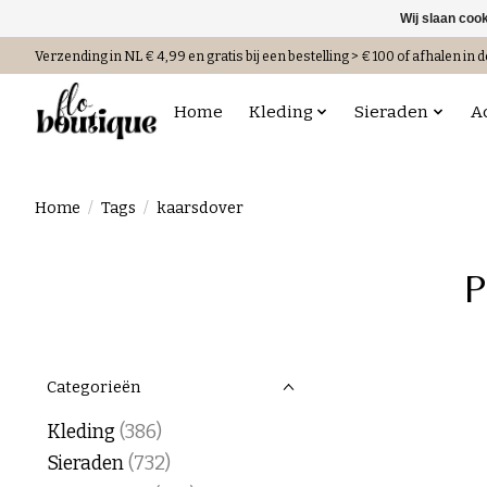
Wij slaan coo
Verzending in NL € 4,99 en gratis bij een bestelling > € 100 of afhalen in d
Home
Kleding
Sieraden
A
Home
/
Tags
/
kaarsdover
P
Categorieën
Kleding
(386)
Sieraden
(732)