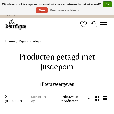
Wij slaan cookies op om onze website te verbeteren. Is dat akkoord?
Ja
Nee
Meer over cookies »
Verzending in NL € 4,99 en gratis bij een bestelling > € 100 of afhalen in de winkel
(Do t/m Za).
Verlanglijst
Winkelwa
Home
/
Tags
/
jusdepom
Producten getagd met
jusdepom
Filters weergeven
0
Sorteren
Nieuwste
producten
op
producten