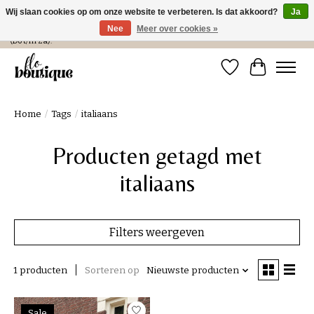
Wij slaan cookies op om onze website te verbeteren. Is dat akkoord?
Ja
Nee
Meer over cookies »
Verzending in NL € 4,99 en gratis bij een bestelling > € 100 of afhalen in de winkel
(Do t/m Za).
Verlanglijst
Winkelwa
Home
/
Tags
/
italiaans
Producten getagd met
italiaans
Filters weergeven
1 producten
Sorteren op
Nieuwste producten
Sale