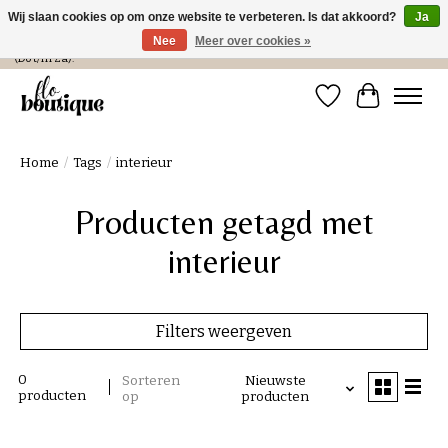
Wij slaan cookies op om onze website te verbeteren. Is dat akkoord?
Ja
Nee
Meer over cookies »
Verzending in NL € 4,99 en gratis bij een bestelling > € 100 of afhalen in de winkel
(Do t/m Za).
Verlanglijst
Winkelwa
Home
/
Tags
/
interieur
Producten getagd met
interieur
Filters weergeven
0
Sorteren
Nieuwste
producten
op
producten