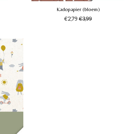
Kadopapier (bloem)
€2,79
€3,99