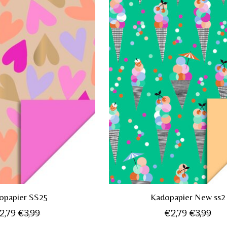
opapier SS25
Kadopapier New ss2
2,79
€3,99
€2,79
€3,99