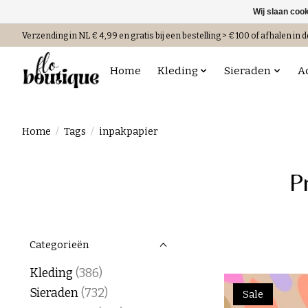
Wij slaan coo
Verzending in NL € 4,99 en gratis bij een bestelling > € 100 of afhalen in d
Home
Kleding
Sieraden
A
Home
/
Tags
/
inpakpapier
P
Categorieën
Kleding
(386)
Sieraden
(732)
Sale