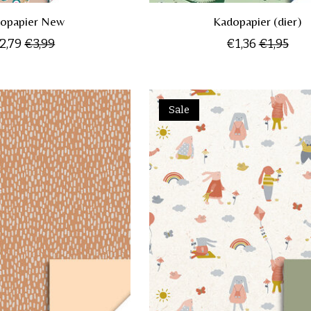
opapier New
Kadopapier (dier)
2,79
€3,99
€1,36
€1,95
Sale