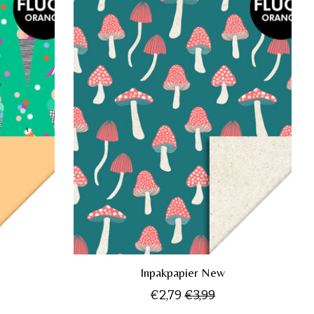
Inpakpapier New
€2,79
€3,99