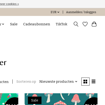
over cookies »
EUR
Aanmelden / Inloggen
y
Sale
Cadeaubonnen
TikTok
er
Sorteren op
Nieuwste producten
ucten
Sale