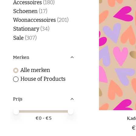
Accessoires
(180)
Schoenen
(17)
Woonaccessoires
(201)
Stationary
(34)
Sale
(307)
Merken
Alle merken
House of Products
Prijs
Minimale prijswaarde
Price maximum value
Kad
€
0
- €
5
€