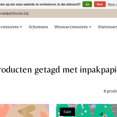
kies op om onze website te verbeteren. Is dat akkoord?
Ja
Nee
Meer 
e winkel (Do t/m Za).
ccessoires
Schoenen
Woonaccessoires
Stationar
roducten getagd met inpakpapi
8 prod
Sale