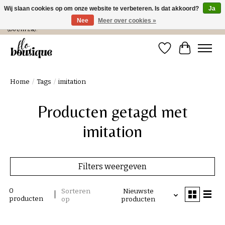
Wij slaan cookies op om onze website te verbeteren. Is dat akkoord?
Ja
Nee
Meer over cookies »
Verzending in NL € 4,99 en gratis bij een bestelling > € 100 of afhalen in de winkel
(Do t/m Za).
Verlanglijst
Winkelwa
Home
/
Tags
/
imitation
Producten getagd met
imitation
Filters weergeven
0
Sorteren
Nieuwste
producten
op
producten