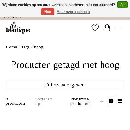
Wij slaan cookies op om onze website te verbeteren. Is dat akkoord?
Ja
Nee
Meer over cookies »
Verzending in NL € 4,99 en gratis bij een bestelling > € 100 of afhalen in de winkel
(Do t/m Za).
Verlanglijst
Winkelwa
Home
/
Tags
/
hoog
Producten getagd met hoog
Filters weergeven
0
Sorteren
Nieuwste
producten
op
producten