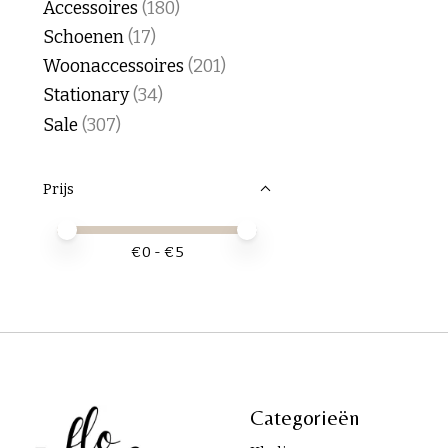
Accessoires
(180)
Schoenen
(17)
Woonaccessoires
(201)
Stationary
(34)
Sale
(307)
Prijs
Minimale prijswaarde
Price maximum value
€
0
- €
5
Categorieën