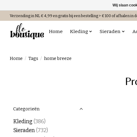
Wij slaan coo
Verzending in NL € 4,99 en gratis bij een bestelling > € 100 of afhalen in d
Home
Kleding
Sieraden
A
Home
/
Tags
/
home breeze
Pr
Categorieën
Kleding
(386)
Sieraden
(732)