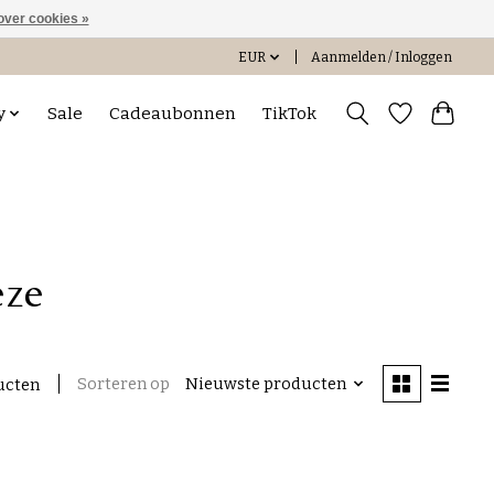
over cookies »
EUR
Aanmelden / Inloggen
y
Sale
Cadeaubonnen
TikTok
eze
Sorteren op
Nieuwste producten
ucten