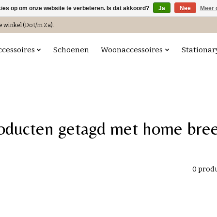
kies op om onze website te verbeteren. Is dat akkoord?
Ja
Nee
Meer 
e winkel (Do t/m Za).
ccessoires
Schoenen
Woonaccessoires
Stationar
oducten getagd met home bre
0 prod