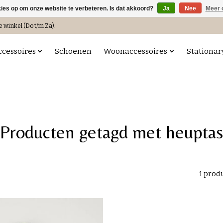
kies op om onze website te verbeteren. Is dat akkoord?
Ja
Nee
Meer 
e winkel (Do t/m Za).
ccessoires
Schoenen
Woonaccessoires
Stationar
Producten getagd met heuptas
1 prod