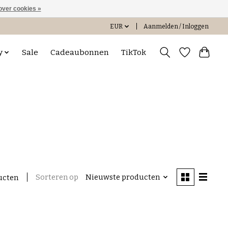
over cookies »
EUR
Aanmelden / Inloggen
y
Sale
Cadeaubonnen
TikTok
Sorteren op
Nieuwste producten
ucten