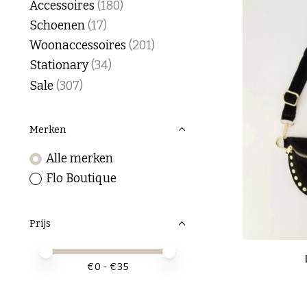
Accessoires
(180)
Schoenen
(17)
Woonaccessoires
(201)
Stationary
(34)
Sale
(307)
Merken
Alle merken
Flo Boutique
Prijs
Minimale prijswaarde
Price maximum value
€
0
- €
35