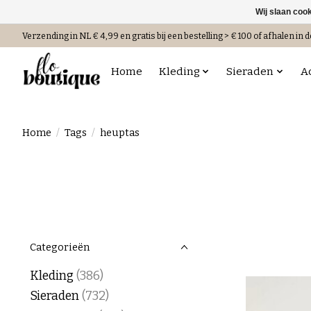
Wij slaan coo
Verzending in NL € 4,99 en gratis bij een bestelling > € 100 of afhalen in d
Home
Kleding
Sieraden
A
Home
/
Tags
/
heuptas
Categorieën
Kleding
(386)
Sieraden
(732)