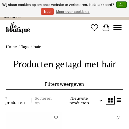
Wij slaan cookies op om onze website te verbeteren. Is dat akkoord?
Ja
Nee
Meer over cookies »
Verzending in NL € 4,99 en gratis bij een bestelling > € 100 of afhalen in de winkel
(Do t/m Za).
Verlanglijst
Winkelwa
Home
/
Tags
/
hair
Producten getagd met hair
Filters weergeven
2
Sorteren
Nieuwste
producten
op
producten