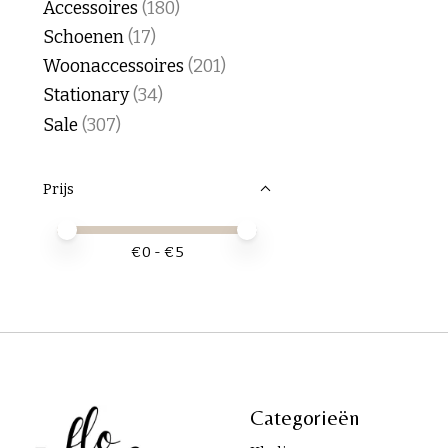
Accessoires
(180)
Schoenen
(17)
Woonaccessoires
(201)
Stationary
(34)
Sale
(307)
Prijs
Minimale prijswaarde
Price maximum value
€
0
- €
5
Categorieën