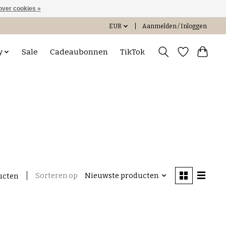
over cookies »
EUR
Aanmelden / Inloggen
y
Sale
Cadeaubonnen
TikTok
Sorteren op
Nieuwste producten
ucten