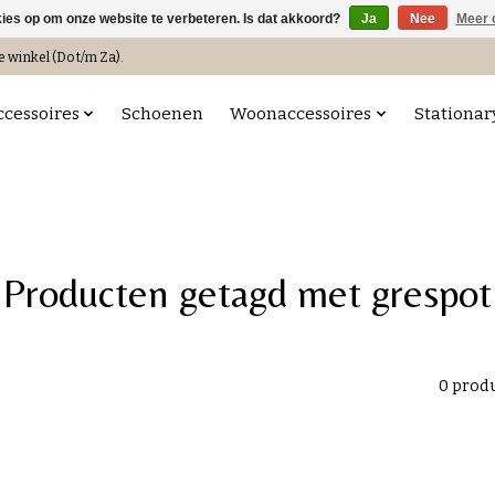
kies op om onze website te verbeteren. Is dat akkoord?
Ja
Nee
Meer 
e winkel (Do t/m Za).
ccessoires
Schoenen
Woonaccessoires
Stationar
Producten getagd met grespot
0 prod