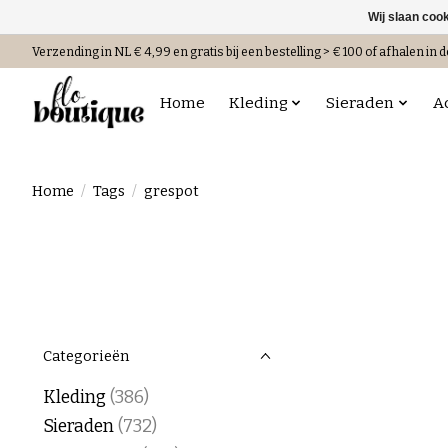
Wij slaan coo
Verzending in NL € 4,99 en gratis bij een bestelling > € 100 of afhalen in d
Home
Kleding
Sieraden
A
Home
/
Tags
/
grespot
Categorieën
Kleding
(386)
Sieraden
(732)