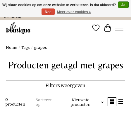
Wij slaan cookies op om onze website te verbeteren. Is dat akkoord?
Ja
Nee
Meer over cookies »
Verzending in NL € 4,99 en gratis bij een bestelling > € 100 of afhalen in de winkel
(Do t/m Za).
Verlanglijst
Winkelwa
Home
/
Tags
/
grapes
Producten getagd met grapes
Filters weergeven
0
Sorteren
Nieuwste
producten
op
producten