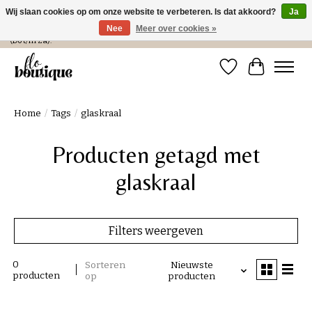
Wij slaan cookies op om onze website te verbeteren. Is dat akkoord?
Ja
Nee
Meer over cookies »
Verzending in NL € 4,99 en gratis bij een bestelling > € 100 of afhalen in de winkel
(Do t/m Za).
Verlanglijst
Winkelwa
Home
/
Tags
/
glaskraal
Producten getagd met
glaskraal
Filters weergeven
0
Sorteren
Nieuwste
producten
op
producten