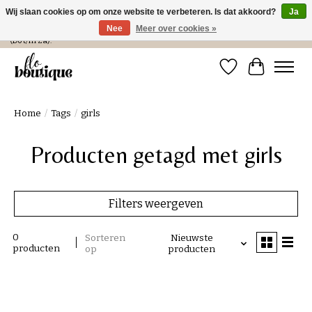
Wij slaan cookies op om onze website te verbeteren. Is dat akkoord?
Ja
Nee
Meer over cookies »
Verzending in NL € 4,99 en gratis bij een bestelling > € 100 of afhalen in de winkel
(Do t/m Za).
Verlanglijst
Winkelwa
Home
/
Tags
/
girls
Producten getagd met girls
Filters weergeven
0
Sorteren
Nieuwste
producten
op
producten