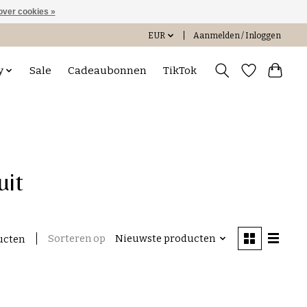
over cookies »
EUR
Aanmelden / Inloggen
y
Sale
Cadeaubonnen
TikTok
uit
Sorteren op
Nieuwste producten
ucten