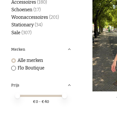
Accessoires
(180)
Schoenen
(17)
Woonaccessoires
(201)
Stationary
(34)
Sale
(307)
Merken
Alle merken
Flo Boutique
Prijs
Minimale prijswaarde
Price maximum value
€
0
- €
40