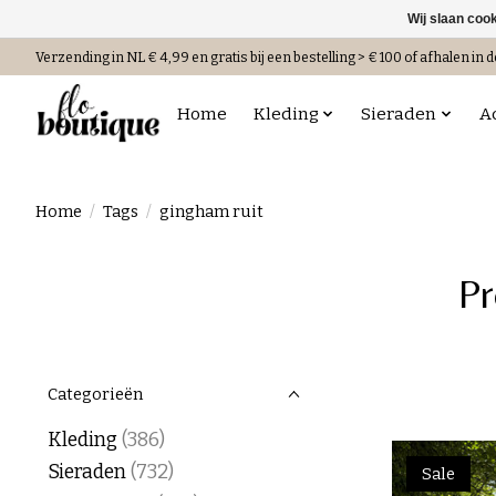
Wij slaan coo
Verzending in NL € 4,99 en gratis bij een bestelling > € 100 of afhalen in d
Home
Kleding
Sieraden
A
Home
/
Tags
/
gingham ruit
Pr
Categorieën
Kleding
(386)
Sieraden
(732)
Sale