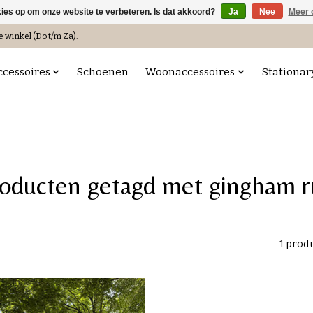
kies op om onze website te verbeteren. Is dat akkoord?
Ja
Nee
Meer 
e winkel (Do t/m Za).
ccessoires
Schoenen
Woonaccessoires
Stationar
oducten getagd met gingham r
1 prod