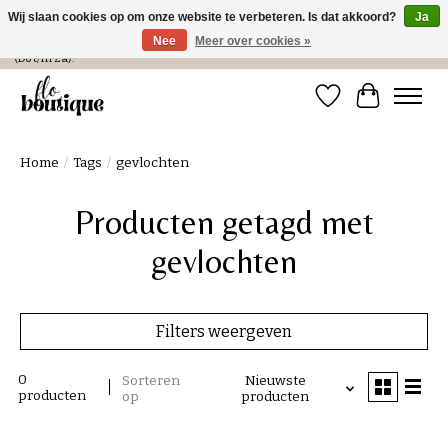
Wij slaan cookies op om onze website te verbeteren. Is dat akkoord?
Ja
Nee
Meer over cookies »
Verzending in NL € 4,99 en gratis bij een bestelling > € 100 of afhalen in de winkel
(Do t/m Za).
Verlanglijst
Winkelwa
Home
/
Tags
/
gevlochten
Producten getagd met
gevlochten
Filters weergeven
0
Sorteren
Nieuwste
producten
op
producten