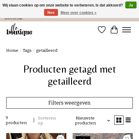
Wij slaan cookies op om onze website te verbeteren. Is dat akkoord?
Ja
Nee
Meer over cookies »
Verzending in NL € 4,99 en gratis bij een bestelling > € 100 of afhalen in de winkel
(Do t/m Za).
Verlanglijst
Winkelwa
Home
/
Tags
/
getailleerd
Producten getagd met
getailleerd
Filters weergeven
9
Sorteren
Nieuwste
producten
op
producten