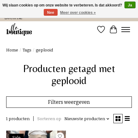
Wij slaan cookies op om onze website te verbeteren. Is dat akkoord?
Ja
Nee
Meer over cookies »
Verzending in NL € 4,99 en gratis bij een bestelling > € 100 of afhalen in de winkel
(Do t/m Za).
Verlanglijst
Winkelwa
Home
/
Tags
/
geplooid
Producten getagd met
geplooid
Filters weergeven
1 producten
Sorteren op
Nieuwste producten
Sale