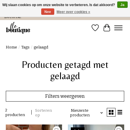
Wij slaan cookies op om onze website te verbeteren. Is dat akkoord?
Ja
Nee
Meer over cookies »
Verzending in NL € 4,99 en gratis bij een bestelling > € 100 of afhalen in de winkel
(Do t/m Za).
Verlanglijst
Winkelwa
Home
/
Tags
/
gelaagd
Producten getagd met
gelaagd
Filters weergeven
2
Sorteren
Nieuwste
producten
op
producten