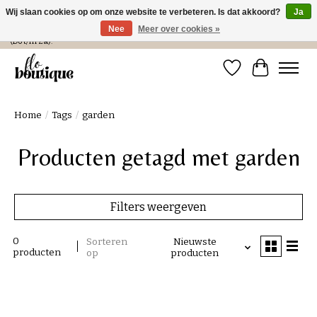
Wij slaan cookies op om onze website te verbeteren. Is dat akkoord?
Ja
Nee
Meer over cookies »
Verzending in NL € 4,99 en gratis bij een bestelling > € 100 of afhalen in de winkel
(Do t/m Za).
Verlanglijst
Winkelwa
Home
/
Tags
/
garden
Producten getagd met garden
Filters weergeven
0
Sorteren
Nieuwste
producten
op
producten