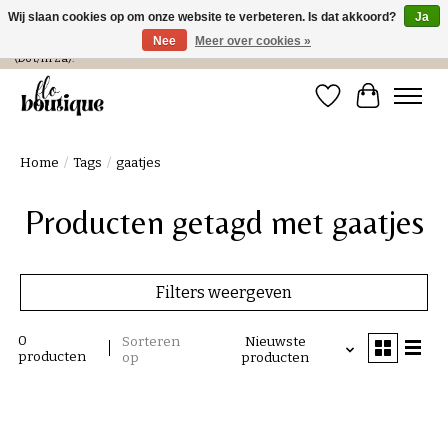
Wij slaan cookies op om onze website te verbeteren. Is dat akkoord?
Ja
Nee
Meer over cookies »
Verzending in NL € 4,99 en gratis bij een bestelling > € 100 of afhalen in de winkel
(Do t/m Za).
Verlanglijst
Winkelwa
Home
/
Tags
/
gaatjes
Producten getagd met gaatjes
Filters weergeven
0
Sorteren
Nieuwste
producten
op
producten