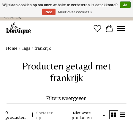
Wij slaan cookies op om onze website te verbeteren. Is dat akkoord?
Ja
Nee
Meer over cookies »
Verzending in NL € 4,99 en gratis bij een bestelling > € 100 of afhalen in de winkel
(Do t/m Za).
Verlanglijst
Winkelwa
Home
/
Tags
/
frankrijk
Producten getagd met
frankrijk
Filters weergeven
0
Sorteren
Nieuwste
producten
op
producten