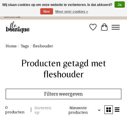
Wij slaan cookies op om onze website te verbeteren. Is dat akkoord?
Ja
Nee
Meer over cookies »
Verzending in NL € 4,99 en gratis bij een bestelling > € 100 of afhalen in de winkel
(Do t/m Za).
Verlanglijst
Winkelwa
Home
/
Tags
/
fleshouder
Producten getagd met
fleshouder
Filters weergeven
0
Sorteren
Nieuwste
producten
op
producten