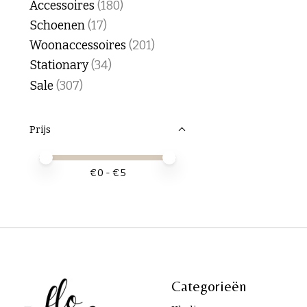
Accessoires
(180)
Schoenen
(17)
Woonaccessoires
(201)
Stationary
(34)
Sale
(307)
Prijs
Minimale prijswaarde
Price maximum value
€
0
- €
5
Categorieën