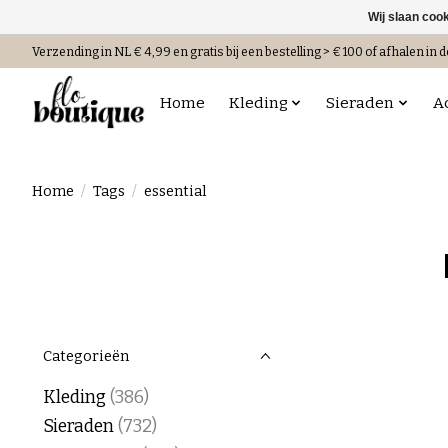
Wij slaan coo
Verzending in NL € 4,99 en gratis bij een bestelling > € 100 of afhalen in d
Home
Kleding
Sieraden
A
Home
/
Tags
/
essential
Categorieën
Kleding
(386)
Sieraden
(732)