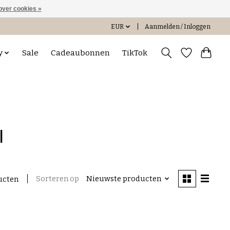
over cookies »
EUR
Aanmelden / Inloggen
y
Sale
Cadeaubonnen
TikTok
l
Sorteren op
Nieuwste producten
ucten