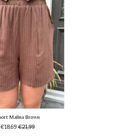
hort Malina Brown
€18,69
€21,99