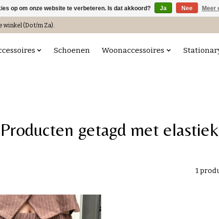
kies op om onze website te verbeteren. Is dat akkoord?
Ja
Nee
Meer 
e winkel (Do t/m Za).
ccessoires
Schoenen
Woonaccessoires
Stationar
Producten getagd met elastiek
1 prod