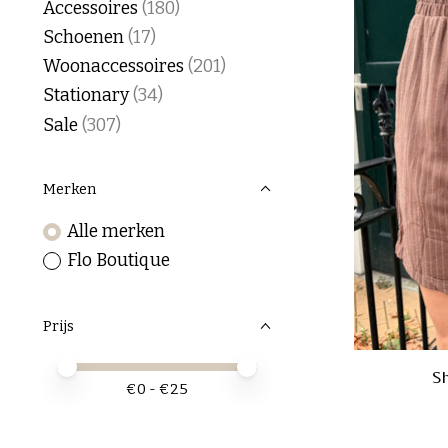
Accessoires
(180)
Schoenen
(17)
Woonaccessoires
(201)
Stationary
(34)
Sale
(307)
Merken
Alle merken
Flo Boutique
Prijs
Minimale prijswaarde
Price maximum value
S
€
0
- €
25