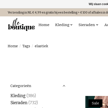
Wij slaan coo
Verzending in NL € 4,99 en gratis bij een bestelling > € 100 of afhalen in d
Home
Kleding
Sieraden
A
Home
/
Tags
/
elastiek
Categorieën
Kleding
(386)
Sieraden
(732)
Sale