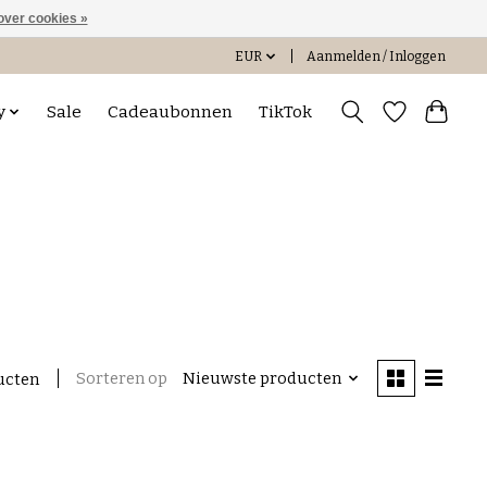
over cookies »
EUR
Aanmelden / Inloggen
y
Sale
Cadeaubonnen
TikTok
Sorteren op
Nieuwste producten
ucten