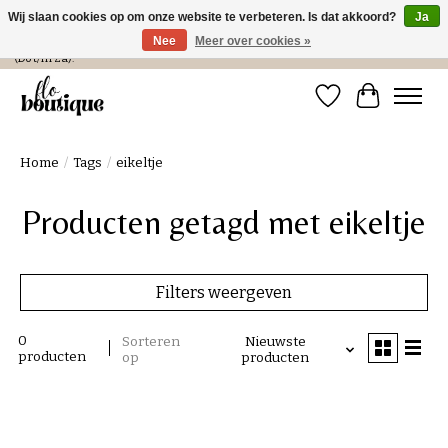
Wij slaan cookies op om onze website te verbeteren. Is dat akkoord?
Ja
Nee
Meer over cookies »
Verzending in NL € 4,99 en gratis bij een bestelling > € 100 of afhalen in de winkel
(Do t/m Za).
Verlanglijst
Winkelwa
Home
/
Tags
/
eikeltje
Producten getagd met eikeltje
Filters weergeven
0
Sorteren
Nieuwste
producten
op
producten