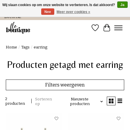
Wij slaan cookies op om onze website te verbeteren. Is dat akkoord?
Ja
Nee
Meer over cookies »
Verzending in NL € 4,99 en gratis bij een bestelling > € 100 of afhalen in de winkel
(Do t/m Za).
Verlanglijst
Winkelwa
Home
/
Tags
/
earring
Producten getagd met earring
Filters weergeven
2
Sorteren
Nieuwste
producten
op
producten