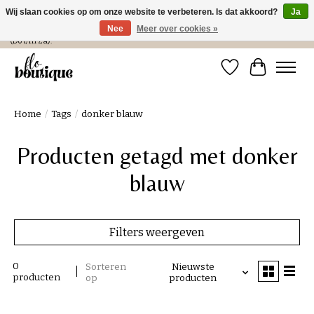
Wij slaan cookies op om onze website te verbeteren. Is dat akkoord?
Ja
Nee
Meer over cookies »
Verzending in NL € 4,99 en gratis bij een bestelling > € 100 of afhalen in de winkel
(Do t/m Za).
Verlanglijst
Winkelwa
Home
/
Tags
/
donker blauw
Producten getagd met donker
blauw
Filters weergeven
0
Sorteren
Nieuwste
producten
op
producten