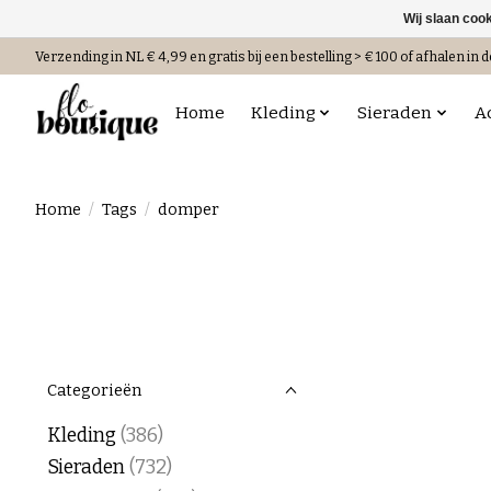
Wij slaan coo
Verzending in NL € 4,99 en gratis bij een bestelling > € 100 of afhalen in d
Home
Kleding
Sieraden
A
Home
/
Tags
/
domper
Categorieën
Kleding
(386)
Sieraden
(732)