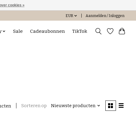
over cookies »
EUR
Aanmelden / Inloggen
y
Sale
Cadeaubonnen
TikTok
Sorteren op
Nieuwste producten
ucten