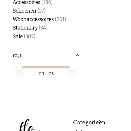
Accessoires
(180)
Schoenen
(17)
Woonaccessoires
(201)
Stationary
(34)
Sale
(307)
Prijs
Minimale prijswaarde
Price maximum value
€
0
- €
5
Categorieën