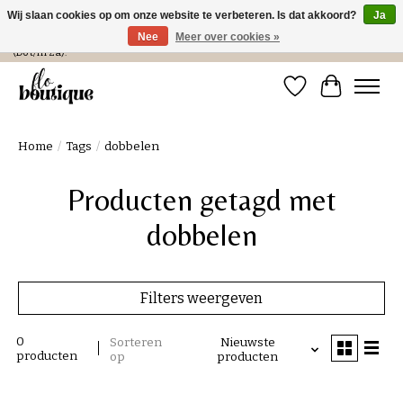
Wij slaan cookies op om onze website te verbeteren. Is dat akkoord?
Ja
Nee
Meer over cookies »
Verzending in NL € 4,99 en gratis bij een bestelling > € 100 of afhalen in de winkel
(Do t/m Za).
Verlanglijst
Winkelwa
Home
/
Tags
/
dobbelen
Producten getagd met
dobbelen
Filters weergeven
0
Sorteren
Nieuwste
producten
op
producten