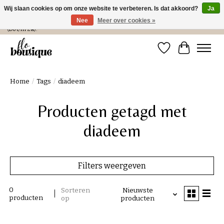
Wij slaan cookies op om onze website te verbeteren. Is dat akkoord?
Ja
Nee
Meer over cookies »
Verzending in NL € 4,99 en gratis bij een bestelling > € 100 of afhalen in de winkel
(Do t/m Za).
Verlanglijst
Winkelwa
Home
/
Tags
/
diadeem
Producten getagd met
diadeem
Filters weergeven
0
Sorteren
Nieuwste
producten
op
producten