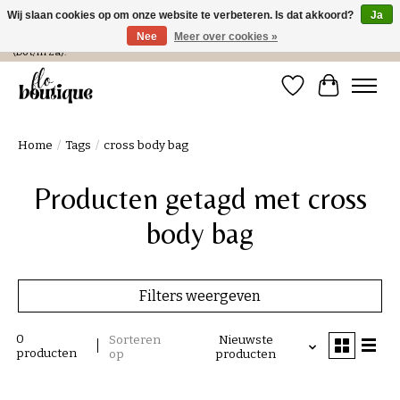
Wij slaan cookies op om onze website te verbeteren. Is dat akkoord?
Ja
Nee
Meer over cookies »
Verzending in NL € 4,99 en gratis bij een bestelling > € 100 of afhalen in de winkel
(Do t/m Za).
Verlanglijst
Winkelwa
Home
/
Tags
/
cross body bag
Producten getagd met cross
body bag
Filters weergeven
0
Sorteren
Nieuwste
producten
op
producten