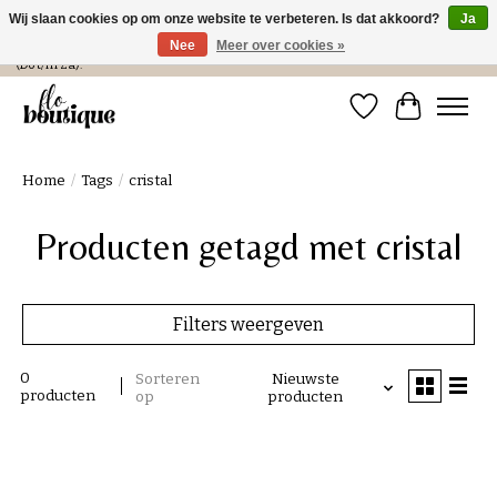
Wij slaan cookies op om onze website te verbeteren. Is dat akkoord?
Ja
Nee
Meer over cookies »
Verzending in NL € 4,99 en gratis bij een bestelling > € 100 of afhalen in de winkel
(Do t/m Za).
Verlanglijst
Winkelwa
Home
/
Tags
/
cristal
Producten getagd met cristal
Filters weergeven
0
Sorteren
Nieuwste
producten
op
producten