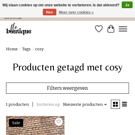
Wij slaan cookies op om onze website te verbeteren. Is dat akkoord?
Ja
Nee
Meer over cookies »
Verzending in NL € 4,99 en gratis bij een bestelling > € 100 of afhalen in de winkel
(Do t/m Za).
Verlanglijst
Winkelwa
Home
/
Tags
/
cosy
Producten getagd met cosy
Filters weergeven
1 producten
Sorteren op
Nieuwste producten
Sale