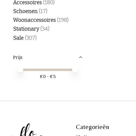
Accessoires
(180)
Schoenen
(17)
Woonaccessoires
(198)
Stationary
(34)
Sale
(307)
Prijs
Minimale prijswaarde
Price maximum value
€
0
- €
5
Categorieën