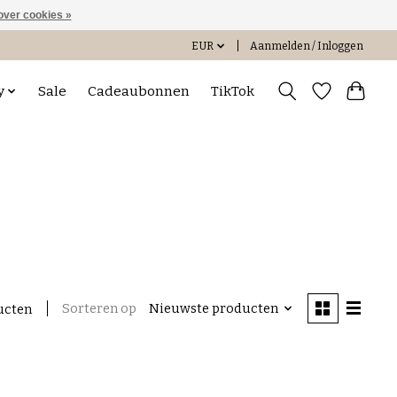
over cookies »
EUR
Aanmelden / Inloggen
y
Sale
Cadeaubonnen
TikTok
Sorteren op
Nieuwste producten
ucten