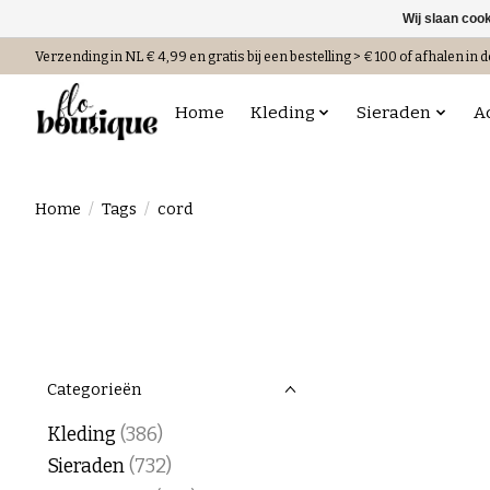
Wij slaan coo
Verzending in NL € 4,99 en gratis bij een bestelling > € 100 of afhalen in d
Home
Kleding
Sieraden
A
Home
/
Tags
/
cord
Categorieën
Kleding
(386)
Sieraden
(732)