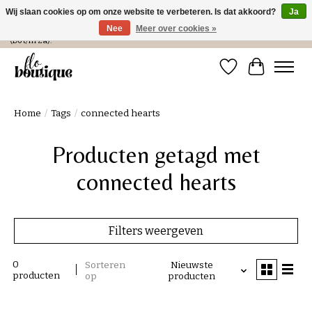
Wij slaan cookies op om onze website te verbeteren. Is dat akkoord?
Ja
Nee
Meer over cookies »
Verzending in NL € 4,99 en gratis bij een bestelling > € 100 of afhalen in de winkel
(Do t/m Za).
Verlanglijst
Winkelwa
Home
/
Tags
/
connected hearts
Producten getagd met
connected hearts
Filters weergeven
0
Sorteren
Nieuwste
producten
op
producten