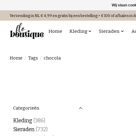
Wij slaan coo
Verzending in NL € 4,99 en gratis bij een bestelling > € 100 of afhalen in d
Home
Kleding
Sieraden
A
Home
/
Tags
/
chocola
Categorieën
Kleding
(386)
Sieraden
(732)