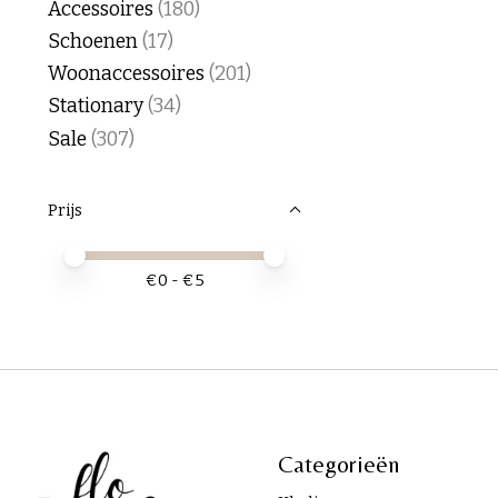
Accessoires
(180)
Schoenen
(17)
Woonaccessoires
(201)
Stationary
(34)
Sale
(307)
Prijs
Minimale prijswaarde
Price maximum value
€
0
- €
5
Categorieën