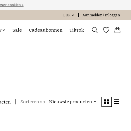
over cookies »
EUR
Aanmelden / Inloggen
y
Sale
Cadeaubonnen
TikTok
Sorteren op
Nieuwste producten
ucten